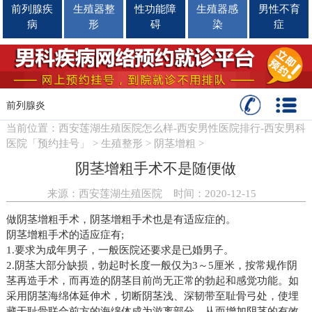
前列腺疾
生殖器整
性功能障
生殖器感
男性不育
病
形
碍
染
症
前列腺炎
当前位置
：
西安莲湖生殖医院怎么样-西安男性医院排行-西安男科
医院「预约挂号」
>
生殖整形
>
阴茎增粗
>
阴茎增粗手术不是随便做
来源：西安莲湖生殖医院 时间：2020-12-15
做阴茎增粗手术，阴茎增粗手术也是有适应症的。
阴茎增粗手术的适应症有;
1.要求为成年男子，一般医院还要求是已婚男子。
2.阴茎大部分缺损，勃起时长度一般仅为3～5厘米，按常规作阴
茎再造手术，而再造的阴茎目前尚无正常的勃起和感觉功能。如
采用阴茎海绵体延伸术，切断阴茎浅、深韧带至耻骨弓处，使埋
藏于耻骨联合前方的海绵体成为游离部分，从而增加阴茎的有效