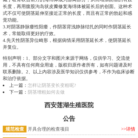
长度，再用腹股沟岛状皮瓣修复海绵体被延长后的创面。这种术
式不仅可使阴茎延伸至接近正常的长度，而且有正常的勃起和感
觉功能。
3.对阴茎静脉瘘性阳痿，作阴茎背浅静脉结扎的同时作阴茎延长
术，常能取得更好的疗效。
4.先天性阴茎异位畸形，根据病情采用阴茎延长术，使阴茎延长
并复位。
特别声明：1、部分文字和图片来源于网络，仅供学习、交流使
用，不具有任何商业用途，版权归原作者所有，如有问题请及时
联系删除。2、以上内容涉及医学知识仅供参考，不作为临床诊断
和治疗依据。
上一篇：
怎样让阴茎变长变粗呢?
下一篇：
阴茎增粗如何去做
西安莲湖生殖医院
公告
规范检查
开具合理的检查项目
>>详情